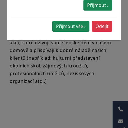
Přijmout ›
Poloha domova v širším centru Prahy
umožňuje rodinám častý kontakt se svými
Přijmout vše ›
Odejít
příbuznými. Díky výhodnému umístnění, se v
našem domově koná velké množství kulturních
akcí, které oživují společenské dění v našem
domově a přispívají k dobré náladě našich
klientů (například: kulturní představení
okolních škol, zájmových kroužků,
profesionálních umělců, neziskových
organizací atd..)