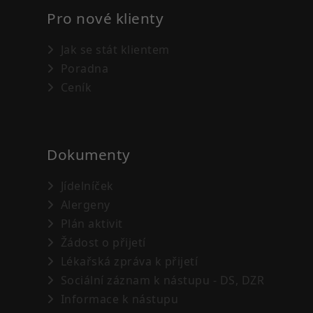
Pro nové klienty
Jak se stát klientem
Poradna
Ceník
Dokumenty
Jídelníček
Alergeny
Plán aktivit
Žádost o přijetí
Lékařská zpráva k přijetí
Sociální záznam k nástupu - DS, DZR
Informace k nástupu